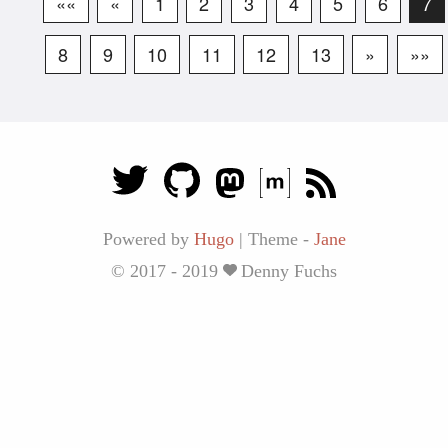
««
«
1
2
3
4
5
6
7
8
9
10
11
12
13
»
»»
Powered by
Hugo
|
Theme -
Jane
© 2017 - 2019
Denny Fuchs