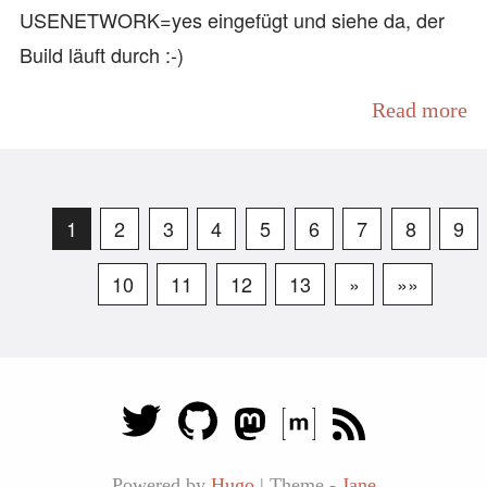
USENETWORK=yes eingefügt und siehe da, der
Build läuft durch :-)
Read more
1
2
3
4
5
6
7
8
9
10
11
12
13
»
»»
Powered by
Hugo
|
Theme -
Jane