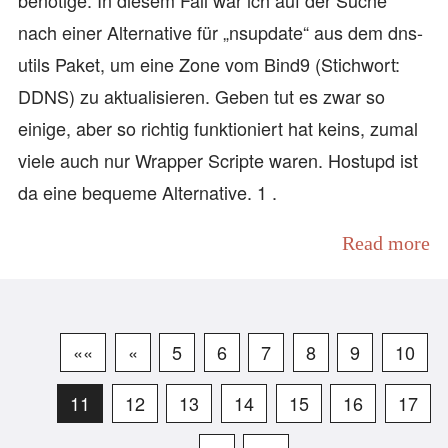
benötige. In diesem Fall war ich auf der Suche
nach einer Alternative für „nsupdate“ aus dem dns-
utils Paket, um eine Zone vom Bind9 (Stichwort:
DDNS) zu aktualisieren. Geben tut es zwar so
einige, aber so richtig funktioniert hat keins, zumal
viele auch nur Wrapper Scripte waren. Hostupd ist
da eine bequeme Alternative. 1 .
Read more
««
«
5
6
7
8
9
10
11
12
13
14
15
16
17