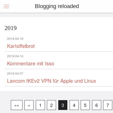
Blogging reloaded
2019
2019-04-19
Kartoffelbrot
2019-04-14
Kommentare mit Isso
2019-04-07
Lancom IKEv2 VPN für Apple und Linux
««
«
1
2
3
4
5
6
7