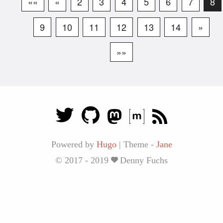
««
«
2
3
4
5
6
7
8
9
10
11
12
13
14
»
»»
Powered by
Hugo
|
Theme -
Jane
© 2017 - 2019
Denny Fuchs