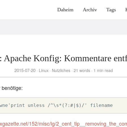
Daheim
Archiv
Tags
: Apache Konfig: Kommentare ent
2015-07-20
Linux
Nutzliches
21 words
1 min read
r benötige:
wne'print unless /^\s*(?:#|$)/' filename
inuxgazette.net/152/misc/lg/2_cent_tip__removing_the_