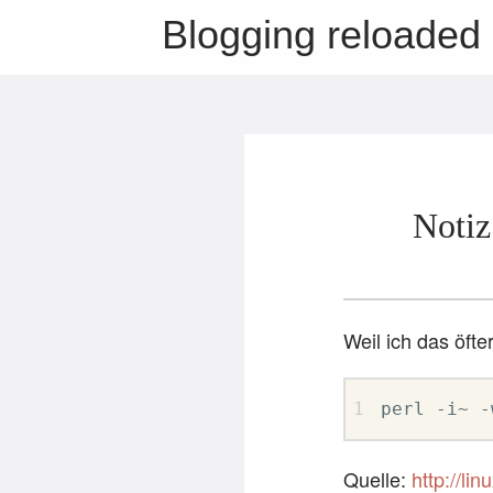
Blogging reloaded
Notiz
Weil ich das öfte
perl -i~ -
Quelle:
http://l