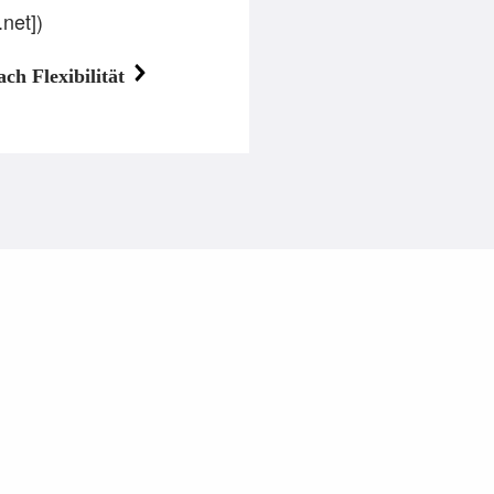
net])
h Flexibilität