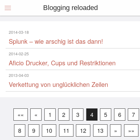
Blogging reloaded
2014-03-18
Splunk – wie arschig ist das dann!
2014-02-25
Aficio Drucker, Cups und Restriktionen
2013-04-03
Verkettung von unglücklichen Zeilen
««
«
1
2
3
4
5
6
7
8
9
10
11
12
13
»
»»