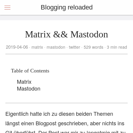
Blogging reloaded
Matrix && Mastodon
2019-04-06
matrix
mastodon
twitter
529 words
3 min read
Table of Contents
Matrix
Mastodon
Eigentlich hatte ich zu diesen beiden Themen
längst einen Blogpost geschrieben, aber nichts ins
Git überführt. Der Post war mir zu langatmig mit zu