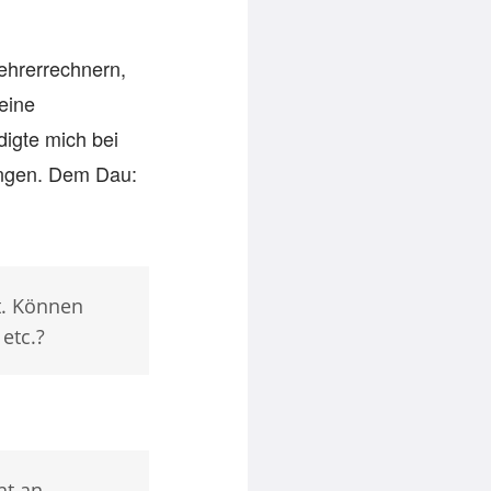
ehrerrechnern,
eine
igte mich bei
ängen. Dem Dau:
t. Können
etc.?
ht an.