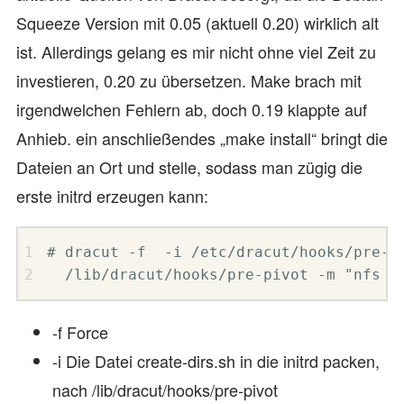
Squeeze Version mit 0.05 (aktuell 0.20) wirklich alt
ist. Allerdings gelang es mir nicht ohne viel Zeit zu
investieren, 0.20 zu übersetzen. Make brach mit
irgendwelchen Fehlern ab, doch 0.19 klappte auf
Anhieb. ein anschließendes „make install“ bringt die
Dateien an Ort und stelle, sodass man zügig die
erste initrd erzeugen kann:
# dracut -f  -i /etc/dracut/hooks/pre-pi
  /lib/dracut/hooks/pre-pivot -m "nfs n
-f Force
-i Die Datei create-dirs.sh in die initrd packen,
nach /lib/dracut/hooks/pre-pivot