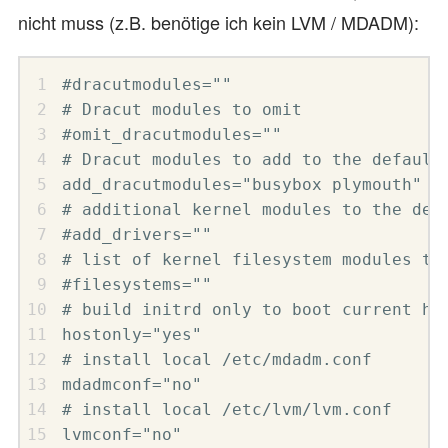
nicht muss (z.B. benötige ich kein LVM / MDADM):
#dracutmodules=""

# Dracut modules to omit

#omit_dracutmodules=""

# Dracut modules to add to the default

add_dracutmodules="busybox plymouth"

# additional kernel modules to the defa
#add_drivers=""

# list of kernel filesystem modules to 
#filesystems=""

# build initrd only to boot current har
hostonly="yes"

# install local /etc/mdadm.conf

mdadmconf="no"

# install local /etc/lvm/lvm.conf

lvmconf="no"