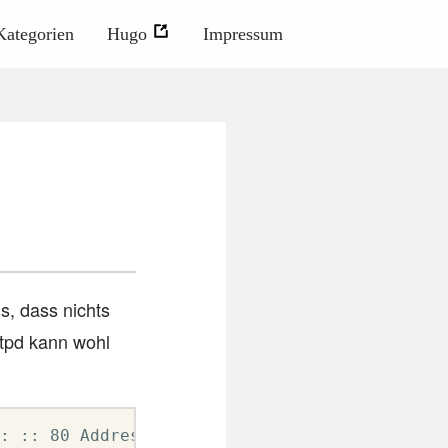
Kategorien
Hugo
Impressum
s, dass nichts
ttpd kann wohl
: :: 80 Address already in use