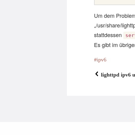
Um dem Problem e
„/usr/share/light
stattdessen
ser
Es gibt im übrig
ipv6
lighttpd ipv6 u