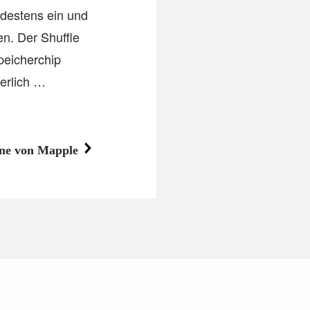
ndestens ein und
en. Der Shuffle
peicherchip
gerlich …
e von Mapple