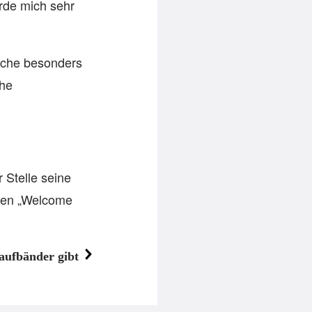
ürde mich sehr
elche besonders
che
 Stelle seine
agen „Welcome
ufbänder gibt