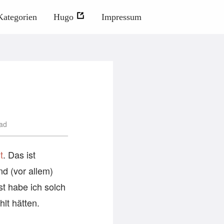
Kategorien
Hugo
Impressum
ad
t
. Das ist
nd (vor allem)
st habe ich solch
lt hätten.