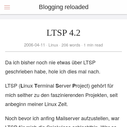
Blogging reloaded
LTSP 4.2
2006-04-11
Linux
206 words
1 min read
Da ich bisher noch nie etwas über LTSP
geschrieben habe, hole ich dies mal nach.
LTSP (
inux
erminal
erver
roject) gehört für
L
T
S
P
mich seither zu den faszinierenden Projekten, seit
anbeginn meiner Linux Zeit.
Noch bevor ich anfing Mailserver aufzustellen, war