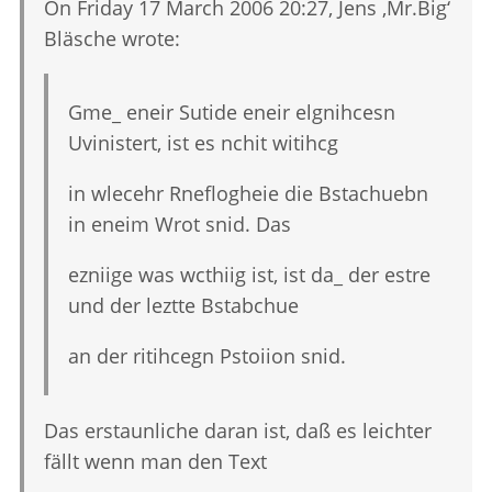
On Friday 17 March 2006 20:27, Jens ‚Mr.Big‘
Bläsche wrote:
Gme_ eneir Sutide eneir elgnihcesn
Uvinistert, ist es nchit witihcg
in wlecehr Rneflogheie die Bstachuebn
in eneim Wrot snid. Das
ezniige was wcthiig ist, ist da_ der estre
und der leztte Bstabchue
an der ritihcegn Pstoiion snid.
Das erstaunliche daran ist, daß es leichter
fällt wenn man den Text