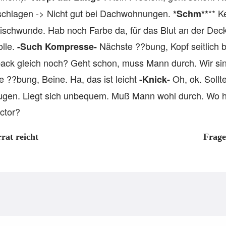
schlagen -> Nicht gut bei Dachwohnungen.
** K
*Schm**
eischwunde. Hab noch Farbe da, für das Blut an der Dec
olle.
Nächste ??bung, Kopf seitlich
-Such Kompresse-
ack gleich noch? Geht schon, muss Mann durch. Wir si
 ??bung, Beine. Ha, das ist leicht
Oh, ok. Sollt
-Knick-
ugen. Liegt sich unbequem. Muß Mann wohl durch. Wo h
ctor?
rat reicht
Frage