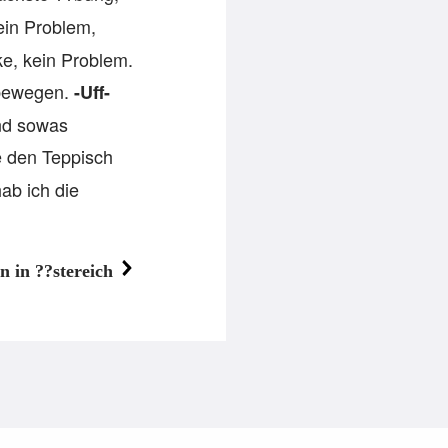
ein Problem,
ke, kein Problem.
 bewegen.
-Uff-
nd sowas
e den Teppisch
ab ich die
n in ??stereich