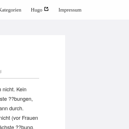
Kategorien
Hugo
Impressum
d
 nicht. Kein
rste ??bungen,
ann durch.
icht (vor Frauen
Nächste ??bung,