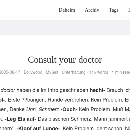
Daheim
Archiv
Tags
Consult your doctor
2005-08-17
Bollywood
MySelf
Unterhaltung
145 words
1 min rea
haben die im Intro geschrieben
Brauch ich
 doctor
hechl-
. Erste ??bungen, Hände verdrehen. Kein Problem. E
ol-
men, Denke
Kein Problem. Muß M
Uhh, Schmerz
-Ouch-
k.
Das bisschen Schmerz. Mann jammert n
-Leg Eis auf-
nnern).
. Kein Problem, geht schon. 
-Klopf auf Lunge-