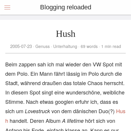
Blogging reloaded
Hush
2005-07-23
Genuss
Unterhaltung
69 words
1 min read
Beim zappen sah ich mal wieder den VW Spot mit
dem Polo. Ein Mann fährt lässig im Polo durch die
Stadt, während draußen das totale Chaos herrscht.
In diesem Spot singt eine wunderschöne, weibliche
Stimme. Nach etwas googlen erfuhr ich, dass es
sich um
von dem dänischen Duo(?)
Hus
Lovestruck
h
handelt. Deren Album
hört sich von
A lifetime
Anfang bis Ende, einfach klasse an. Kann es nur