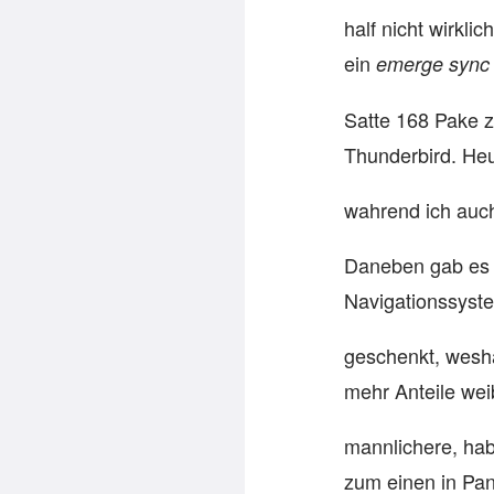
half nicht wirkli
ein
emerge sync
Satte 168 Pake z
Thunderbird. He
wahrend ich auc
Daneben gab es au
Navigationssyst
geschenkt, wesha
mehr Anteile we
mannlichere, hab
zum einen in Pani