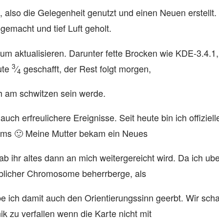
ch, also die Gelegenheit genutzt und einen Neuen erstell
gemacht und tief Luft geholt.
um aktualisieren. Darunter fette Brocken wie KDE-3.4.1,
3
ute
⁄
geschafft, der Rest folgt morgen,
4
h am schwitzen sein werde.
ch erfreulichere Ereignisse. Seit heute bin ich offiziell
ems 🙂 Meine Mutter bekam ein Neues
b ihr altes dann an mich weitergereicht wird. Da ich ube
iblicher Chromosome beherrberge, als
e ich damit auch den Orientierungssinn geerbt. Wir scha
k zu verfallen wenn die Karte nicht mit