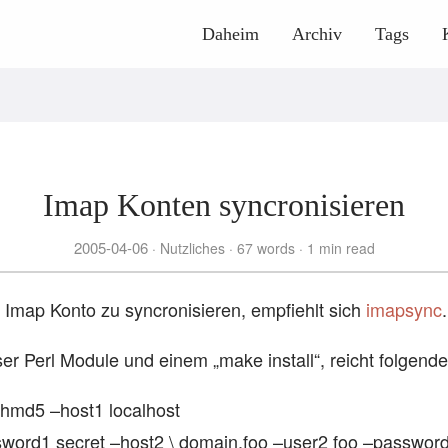
Daheim
Archiv
Tags
Imap Konten syncronisieren
2005-04-06
Nutzliches
67 words
1 min read
Imap Konto zu syncronisieren, empfiehlt sich
imapsync
rser Perl Module und einem „make install“, reicht folgende
hmd5 –host1 localhost
word1 secret –host2 \ domain.foo –user2 foo –password