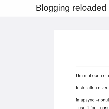
Blogging reloaded
Um mal eben ein 
Installation dive
imapsync –noaut
–user1 foo –pass