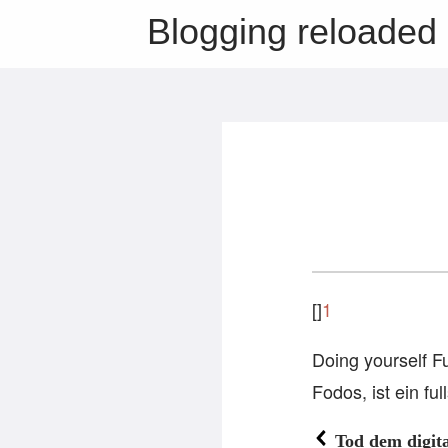
Blogging reloaded
[]
1
Doing yourself F
Fodos, ist ein ful
Tod dem digita