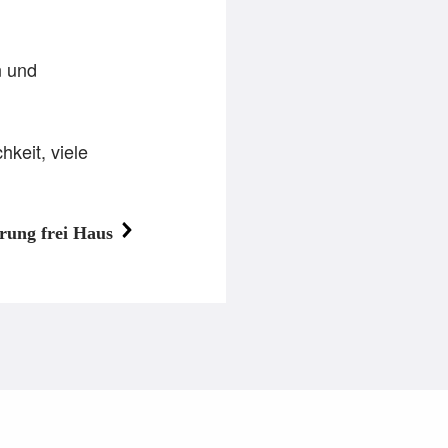
n und
keit, viele
erung frei Haus